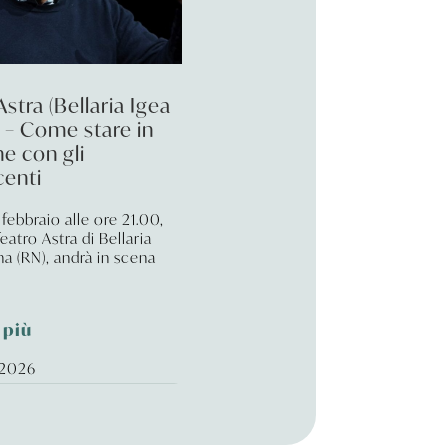
Astra (Bellaria Igea
 – Come stare in
ne con gli
centi
febbraio alle ore 21.00,
Teatro Astra di Bellaria
na (RN), andrà in scena
 più
 2026