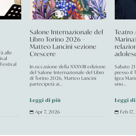
6
Salone Internazionale del
Teatro 
Libro Torino 2026 –
Marina)
Matteo Lancini sezione
relazio
à alle
Crescere
adoles
ival
 Festival
In occasione della XXXVIII edizione
Sabato 21 
del Salone Internazionale del Libro
presso il 
di Torino 2026, Matteo Lancini
Igea Mari
parteciperà ai...
uno...
Leggi di più
Leggi di
Apr 7, 2026
Feb 17,

