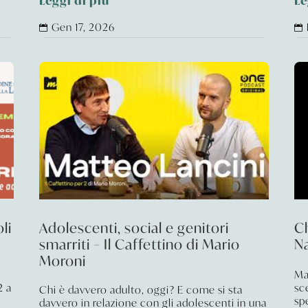
Leggi di più
Le
Gen 17, 2026


li
Adolescenti, social e genitori
C
smarriti – Il Caffettino di Mario
N
Moroni
Ma
2 a
sc
Chi è davvero adulto, oggi? E come si sta
sp
davvero in relazione con gli adolescenti in una