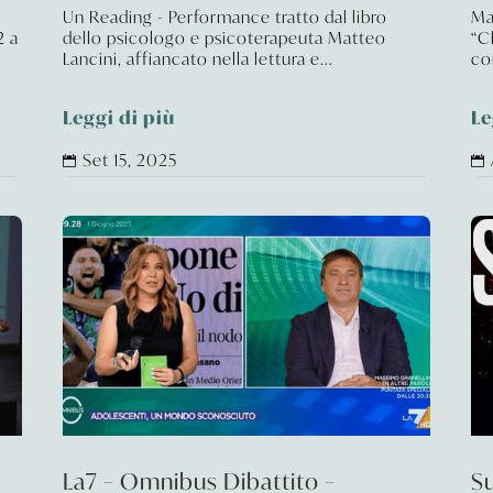
Un Reading - Performance tratto dal libro
Ma
2 a
dello psicologo e psicoterapeuta Matteo
“C
Lancini, affiancato nella lettura e...
con
Leggi di più
Le
Set 15, 2025


La7 – Omnibus Dibattito –
Su