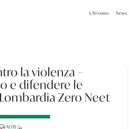
Chi sono.
News.
tro la violenza –
io e difendere le
a Lombardia Zero Neet