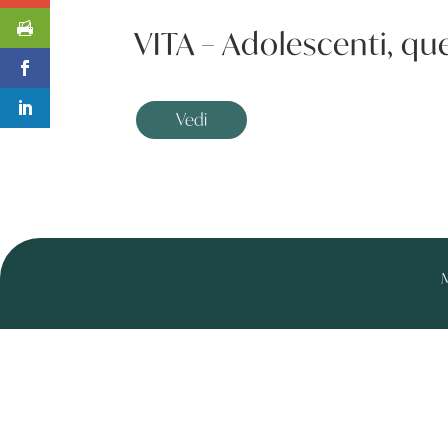
VITA – Adolescenti, q
Vedi
M