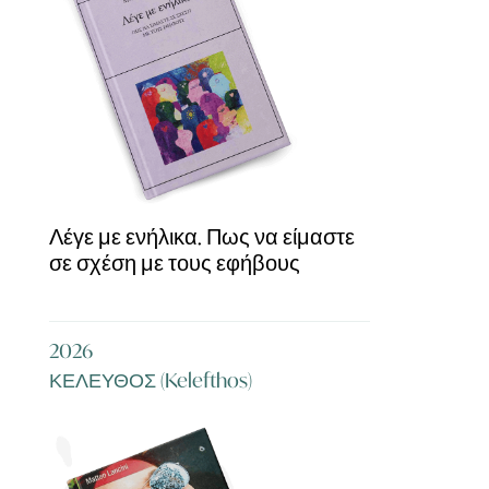
Λέγε με ενήλικα. Πως να είμαστε
σε σχέση με τους εφήβους
2026
ΚΕΛΕΥΘΟΣ (Kelefthos)