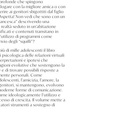
 e profonde che spingono
dialogare con la migliore amica o con
e ai genitori sbigottiti dal figlio
Aspetta! Non vedi che sono con un
Francesca” descrivendo una
n realtà seduto in un’abitazione
gnificati e contenuti transitano in
 l’utilizzo di programmi come
vio degli “squilli”?
ù di mille adolescenti il libro
 psicologica delle relazioni virtuali
terpretazioni e ipotesi che
ragioni evolutive che sostengono la
di trovare possibili risposte a
cemente personali. Come
olescenti, l’amicizia, l’amore, la
 genitori, si mantengono, evolvono
 moderne forme di comunicazione.
narne ideologicamente l’utilizzo e
esso di crescita. Il volume mette a
catori strumenti a sostegno di