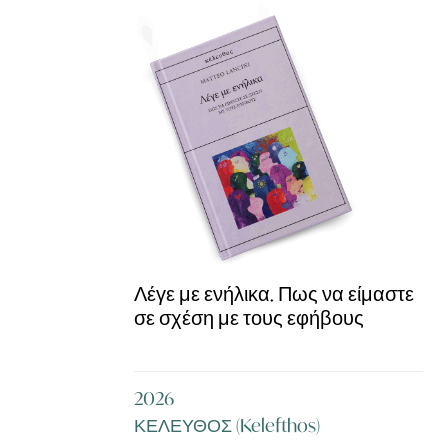
Λέγε με ενήλικα. Πως να είμαστε
σε σχέση με τους εφήβους
2026
ΚΕΛΕΥΘΟΣ (Kelefthos)