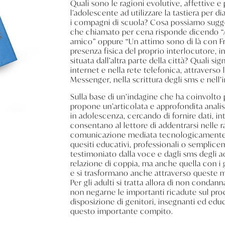
Quali sono le ragioni evolutive, affettive
l’adolescente ad utilizzare la tastiera per 
i compagni di scuola? Cosa possiamo suggerir
che chiamato per cena risponde dicendo “
amico” oppure “Un attimo sono di là con 
presenza fisica del proprio interlocutore, i
situata dall’altra parte della città? Quali si
internet e nella rete telefonica, attraverso
Messenger, nella scrittura degli sms e nell’in
Sulla base di un’indagine che ha coinvolto pi
propone un’articolata e approfondita analisi
in adolescenza, cercando di fornire dati, in
consentano al lettore di addentrarsi nelle 
comunicazione mediata tecnologicamente e 
quesiti educativi, professionali o sempli
testimoniato dalla voce e dagli sms degli ad
relazione di coppia, ma anche quella con i
e si trasformano anche attraverso queste
Per gli adulti si tratta allora di non condan
non negarne le importanti ricadute sul proc
disposizione di genitori, insegnanti ed edu
questo importante compito.