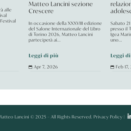
Matteo Lancini sezione
relazio
à alle
Crescere
adoles
ival
 Festival
In occasione della XXXVIII edizione
Sabato 21 
del Salone Internazionale del Libro
presso il 
di Torino 2026, Matteo Lancini
Igea Mari
parteciperà ai...
uno...
Leggi di più
Leggi di
Apr 7, 2026
Feb 17,


atteo Lancini © 2025 – All Rights Reserved. Privacy Policy |