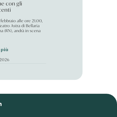
ne con gli
centi
febbraio alle ore 21.00,
Teatro Astra di Bellaria
na (RN), andrà in scena
 più
 2026