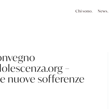
Chi sono.
News.
onvegno
dolescenza.org –
e nuove sofferenze